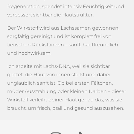
Regeneration, spendet intensiv Feuchtigkeit und
About Me
verbessert sichtbar die Hautstruktur.
Der Wirkstoff wird aus Lachssamen gewonnen,
Preise
sorgfältig gereinigt und ist komplett frei von
tierischen Rückständen – sanft, hautfreundlich
Wirkstoffkosmetik
und hochwirksam.
Ich arbeite mit Lachs-DNA, weil sie sichtbar
Studiogalerie
glättet, die Haut von innen stärkt und dabei
unglaublich sanft ist. Ob bei ersten Fältchen,
Schulungsanfrage
müder Ausstrahlung oder kleinen Narben – dieser
Wirkstoff verleiht deiner Haut genau das, was sie
Terminanfrage
braucht, um frisch, prall und gesund auszusehen.