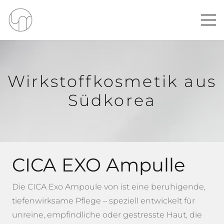
Wirkstoffkosmetik aus
Südkorea
CICA EXO Ampulle
Die CICA Exo Ampoule von ist eine beruhigende,
tiefenwirksame Pflege – speziell entwickelt für
unreine, empfindliche oder gestresste Haut, die